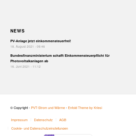
NEWS
PV-Anlage jetzt einkommensteuerfrei!
18. August 2021 - 09:46
Bundesfinanzministerium schafft Einkommensteuerpflicht für
Photovoltaikanlagen ab
16. Juni 2021 - 11:12
© Copyright -
PVT-Strom und Wärme
-
Enfold Theme by Kriesi
Impressum
Datenschutz
AGB
Cookie- und Datenschutzeinstellungen